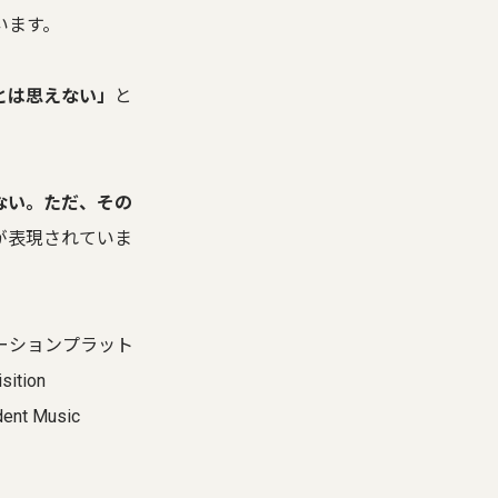
います。
とは思えない」
と
。
ない。ただ、その
が表現されていま
モーションプラット
tion
ent Music