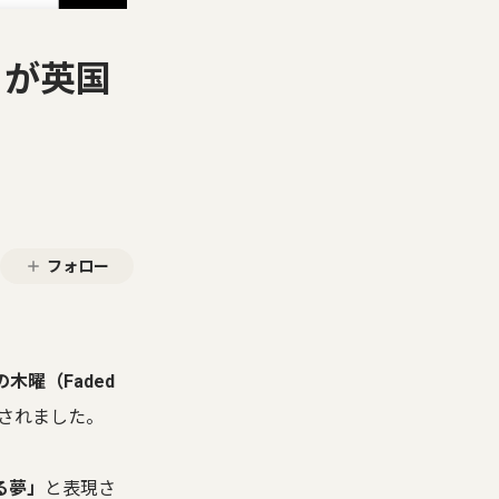
曜」が英国
フォロー
木曜（Faded
紹介されました。
る夢」
と表現さ