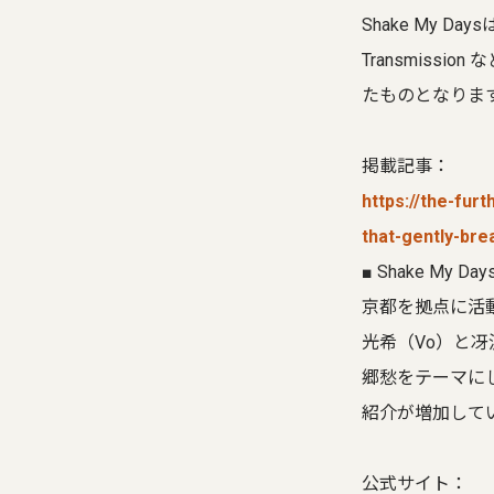
Shake My Da
Transmis
たものとなりま
掲載記事：
https://the-fu
that-gently-br
■ Shake My Day
京都を拠点に活
光希（Vo）と冴沢鐘
郷愁をテーマに
紹介が増加して
公式サイト：