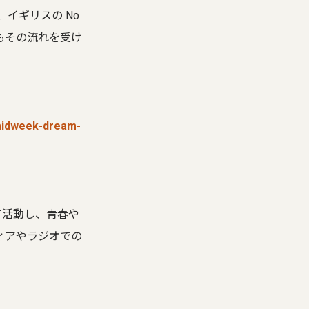
ém、イギリスの No
載もその流れを受け
-midweek-dream-
トとして活動し、青春や
ィアやラジオでの