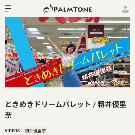
ロ
ときめきドリームパレット / 籾井優里
奈
VIDEOS
籾井優里奈