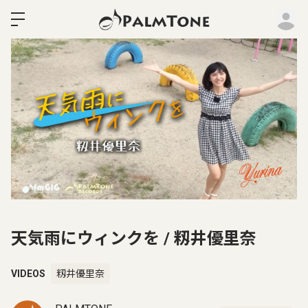
ロ
天気雨にウィンクを / 籾井優里奈
VIDEOS
籾井優里奈