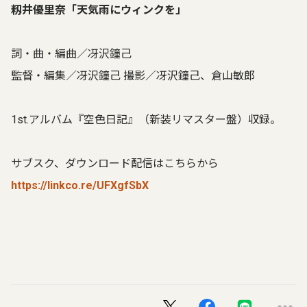
籾井優里奈「天気雨にウィンクを」
詞・曲・編曲／冴沢鐘己
監督・編集／冴沢鐘己 撮影／冴沢鐘己、倉山敏郎
1st.アルバム『空色日記』（新装リマスター盤）収録。
サブスク、ダウンロード配信はこちらから
https://linkco.re/UFXgfSbX