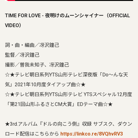
TIME FOR LOVE - 夜明けのムーンシャイナー（OFFICIAL
VIDEO）
詞・曲・編曲／冴沢鐘己
監督／冴沢鐘己
撮影／曽我未知子、冴沢鐘己
☆★テレビ朝日系列YTS山形テレビ深夜版「Do～んな天
気」2021年10月度タイアップ曲☆★
☆★テレビ朝日系列YTS山形テレビ YTSスペシャル12月度
「第21回山形ふるさとCM大賞」EDテーマ曲☆★
★3rd.アルバム『ドルの向こう側』収録 サブスク、ダウン
ロード配信はこちらから
https://linkco.re/8VQhvRV3