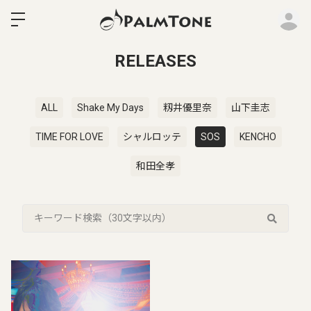
ロ
RELEASES
ALL
Shake My Days
籾井優里奈
山下圭志
TIME FOR LOVE
シャルロッテ
SOS
KENCHO
和田全孝