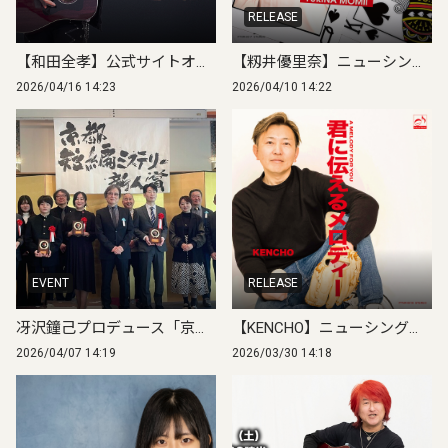
RELEASE
【和田全孝】公式サイトオープン／第2回マンスリー配信ライブ開催（4月18日）
【籾井優里奈】ニューシングル「ひらいたトランプ」4/15（水）デジタルリリース！
2026/04/16 14:23
2026/04/10 14:22
EVENT
RELEASE
冴沢鐘己プロデュース「京都短編ミステリー新人賞」第1回授賞式を開催
【KENCHO】ニューシングル「君に伝えるメロディー」2026年4月2日 デジタルリリース
2026/04/07 14:19
2026/03/30 14:18