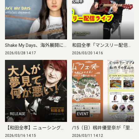
Shake My Days、海外展開に向け公式YouTubeチャンネルを開設 MVを順次公開
和田全孝「マンスリー配信ライブ」スタート！初回は無料配信決定
2026/03/28 14:17
2026/03/20 14:16
RELEASE
EVENT
【和田全孝】ニューシングル「大人が夢見て何が悪い！」2026年3月19日 デジタルリリース
/15（日）籾井優里奈が「里山フェス in Kuniyoshi」に出演決定！
2026/03/16 14:15
2026/03/11 14:12